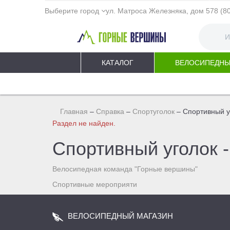
'artdepo:notifybar.list' is not a component
Выберите город
ул. Матроса Железняка, дом 57
8 (8
КАТАЛОГ
ВЕЛОСИПЕДНЫ
Главная
–
Справка
–
Спортуголок
–
Спортивный у
Раздел не найден.
Спортивный уголок -
Велосипедная команда "Горные вершины"
Спортивные мероприяти
ВЕЛОСИПЕДНЫЙ МАГАЗИН