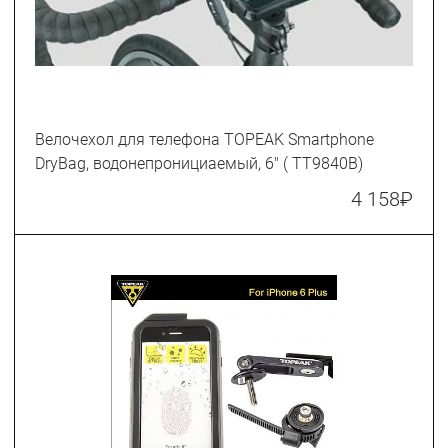
Велочехол для телефона TOPEAK Smartphone
DryBag, водонепронициаемый, 6" ( TT9840B)
4 158
₽