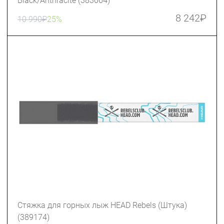
Black/Anthracite (383064)
8 242
₽
10 990
₽
25%
Стяжка для горных лыж HEAD Rebels (Штука)
(389174)