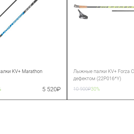
алки KV+ Marathon
Лыжные палки KV+ Forza Cl
дефектом (22P016*Y)
5 520
₽
%
10 900
₽
30%