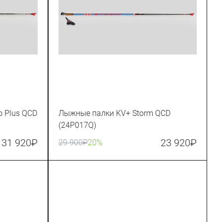
 Plus QCD
Лыжные палки KV+ Storm QCD
(24P017Q)
31 920
₽
23 920
₽
29 900
₽
20%