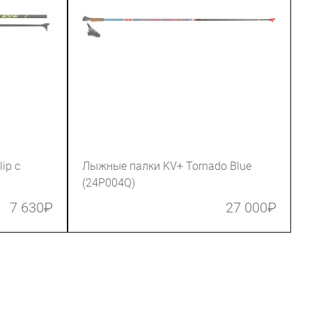
ip с
Лыжные палки KV+ Tornado Blue
(24P004Q)
7 630
₽
27 000
₽