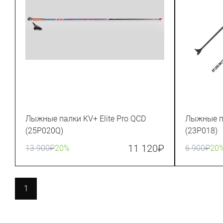
Лыжные палки KV+ Elite Pro QCD
Лыжные п
(25P020Q)
(23P018)
11 120
₽
13 900
₽
20%
6 900
₽
20
1