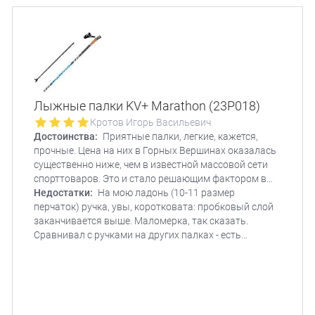
Лыжные палки KV+ Marathon (23P018)
Кротов Игорь Васильевич
Достоинства:
Приятные палки, легкие, кажется,
прочные. Цена на них в Горных Вершинах оказалась
существенно ниже, чем в известной массовой сети
спорттоваров. Это и стало решающим фактором в
пользу приобретения именно здесь.
Недостатки:
На мою ладонь (10-11 размер
перчаток) ручка, увы, коротковата: пробковый слой
заканчивается выше. Маломерка, так сказать.
Сравнивал с ручками на других палках - есть
заметно длиннее, комфортнее в использовании.