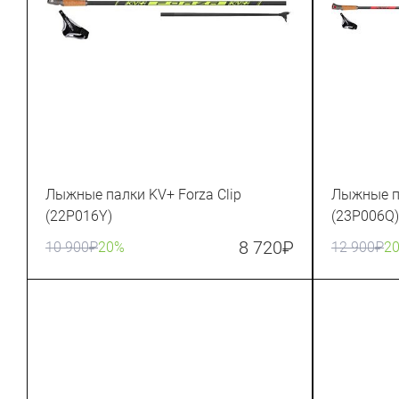
Лыжные палки KV+ Forza Clip
Лыжные п
(22P016Y)
(23P006Q)
8 720
₽
10 900
₽
20%
12 900
₽
2