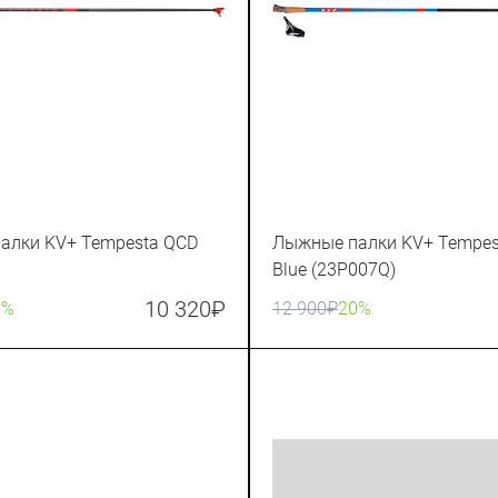
алки KV+ Tempesta QCD
Лыжные палки KV+ Tempes
Blue (23P007Q)
10 320
₽
0%
12 900
₽
20%