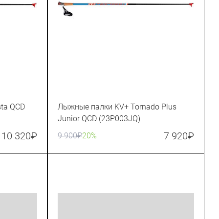
ta QCD
Лыжные палки KV+ Tornado Plus
Junior QCD (23P003JQ)
10 320
₽
7 920
₽
9 900
₽
20%