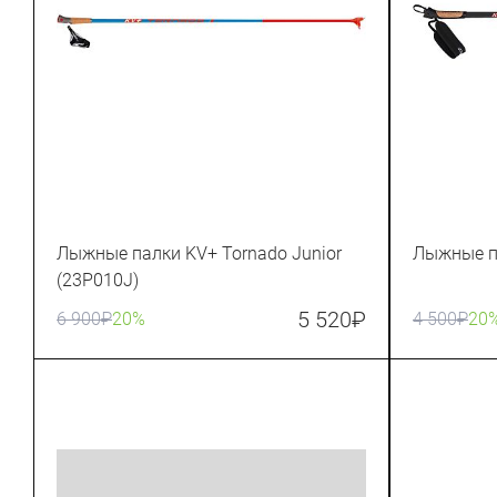
Лыжные палки KV+ Tornado Junior
Лыжные па
(23P010J)
5 520
₽
6 900
₽
20%
4 500
₽
20