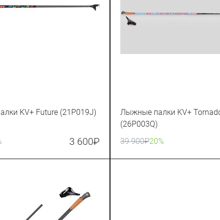
лки KV+ Future (21P019J)
Лыжные палки KV+ Tornado
(26P003Q)
3 600
₽
%
39 900
₽
20%