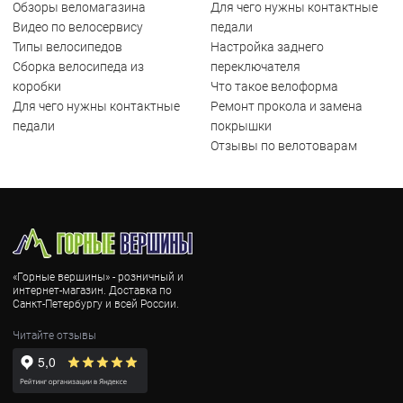
Обзоры веломагазина
Для чего нужны контактные
Видео по велосервису
педали
Типы велосипедов
Настройка заднего
Сборка велосипеда из
переключателя
коробки
Что такое велоформа
Для чего нужны контактные
Ремонт прокола и замена
педали
покрышки
Отзывы по велотоварам
«Горные вершины» - розничный и
интернет-магазин. Доставка по
Санкт-Петербургу и всей России.
Читайте отзывы