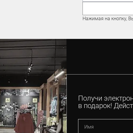
МАУНТИНБАЙКУ
Николаев Евгений
Нажимая на кнопку, В
Получи электро
в подарок! Дейст