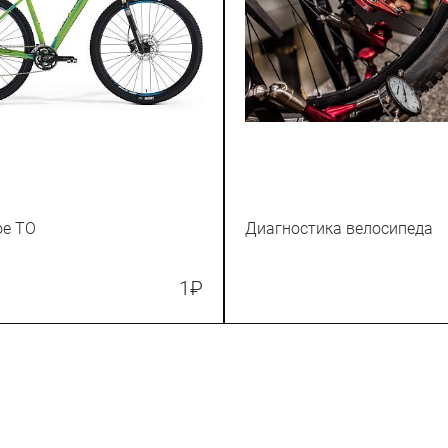
ое ТО
Диагностика велосипеда
1
₽