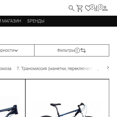
0
0
 МАГАЗИН
БРЕНДЫ
ярности
Фильтры
0
ормоза
7. Трансмиссия (манетки, переключатели, звезды, ц