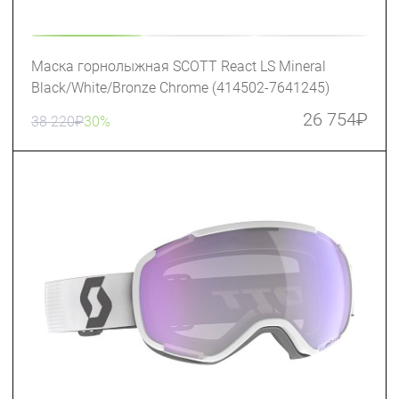
Маска горнолыжная SCOTT React LS Mineral
Black/White/Bronze Chrome (414502-7641245)
26 754
₽
38 220
₽
30%