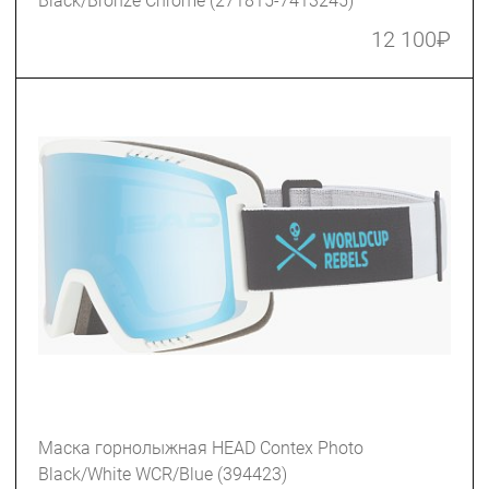
Black/Bronze Chrome (271815-7413245)
12 100
₽
Маска горнолыжная HEAD Contex Photo
Black/White WCR/Blue (394423)