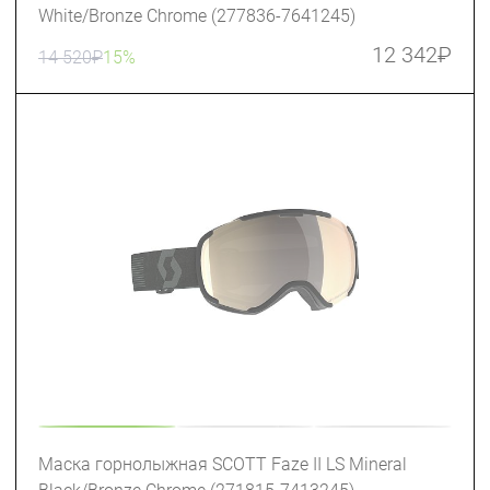
White/Bronze Chrome (277836-7641245)
12 342
₽
14 520
₽
15%
Маска горнолыжная SCOTT Faze II LS Mineral