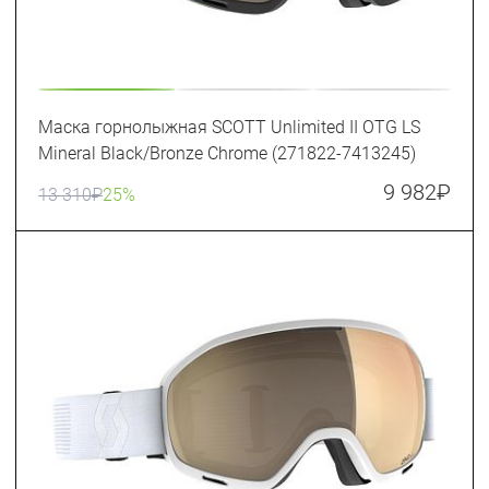
Маска горнолыжная SCOTT Unlimited II OTG LS
Mineral Black/Bronze Chrome (271822-7413245)
9 982
₽
13 310
₽
25%