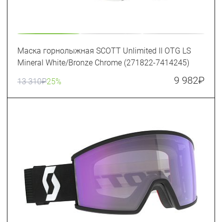
Маска горнолыжная SCOTT Unlimited II OTG LS
Mineral White/Bronze Chrome (271822-7414245)
9 982
₽
13 310
₽
25%