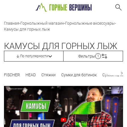
Главная
-
Горнолыжный магазин
-
Горнолыжные аксессуары
-
Камусы для горных лыж
КАМУСЫ ДЛЯ ГОРНЫХ ЛЫЖ
Фильтры
По популярности
1
FISCHER
HEAD
Стяжки
Сумки для ботинок
Сумки на кол