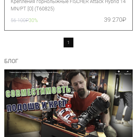
Крепления горнолыжные FISCHER Attack Hybrid 14
MN/PT [O] (T60825)
39 270
₽
56 100
₽
30%
1
БЛОГ