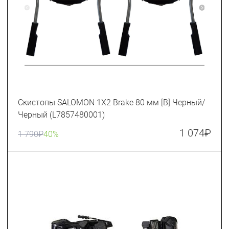
Скистопы SALOMON 1X2 Brake 80 мм [B] Черный/
Черный (L7857480001)
1 074
₽
1 790
₽
40%