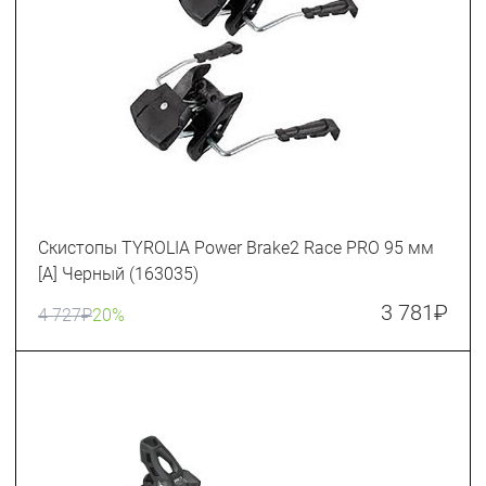
Скистопы TYROLIA Power Brake2 Race PRO 95 мм
[A] Черный (163035)
3 781
₽
4 727
₽
20%