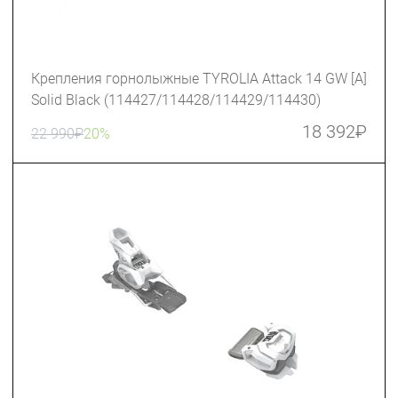
Крепления горнолыжные TYROLIA Attack 14 GW [A]
Solid Black (114427/114428/114429/114430)
18 392
₽
22 990
₽
20%