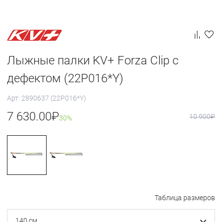
Лыжные палки KV+ Forza Clip с
дефектом (22P016*Y)
Арт: 2890637 (22P016*Y)
7 630.00
₽
10 900
₽
30%
Таблица размеров
140 см