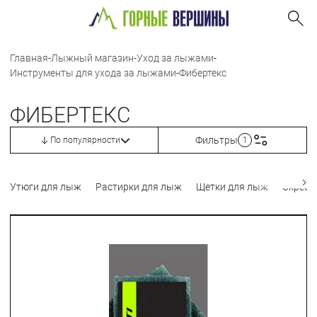
Главная
-
Лыжный магазин
-
Уход за лыжами
-
Инструменты для ухода за лыжами
-
Фибертекс
ФИБЕРТЕКС
Фильтры
По популярности
1
Утюги для лыж
Растирки для лыж
Щетки для лыж
Скребк