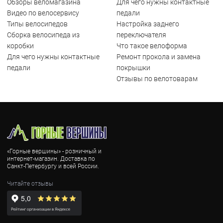
Обзоры веломагазина
Для чего нужны контактные
Видео по велосервису
педали
Типы велосипедов
Настройка заднего
Сборка велосипеда из
переключателя
коробки
Что такое велоформа
Для чего нужны контактные
Ремонт прокола и замена
педали
покрышки
Отзывы по велотоварам
«Горные вершины» - розничный и
интернет-магазин. Доставка по
Санкт-Петербургу и всей России.
Читайте отзывы