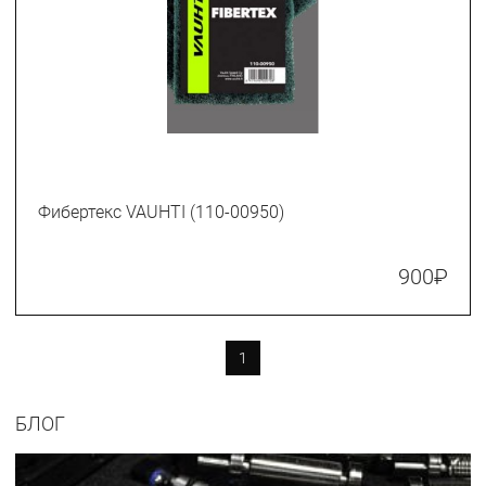
Фибертекс VAUHTI (110-00950)
900
₽
1
БЛОГ