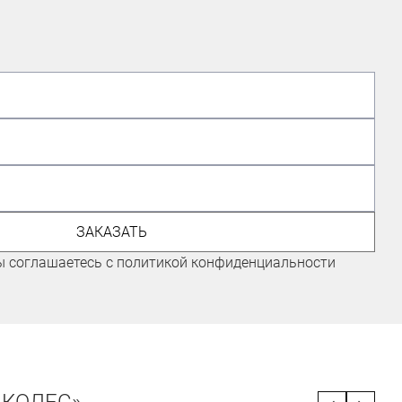
ЭКСПЕРТ ПО ВЕЛОСИПЕДАМ,
ГОНЩИК КОМАНДЫ "ГОРНЫЕ
ВЕРШИНЫ"
ЗАКАЗАТЬ
Иванов Иван
ы соглашаетесь с политикой конфиденциальности