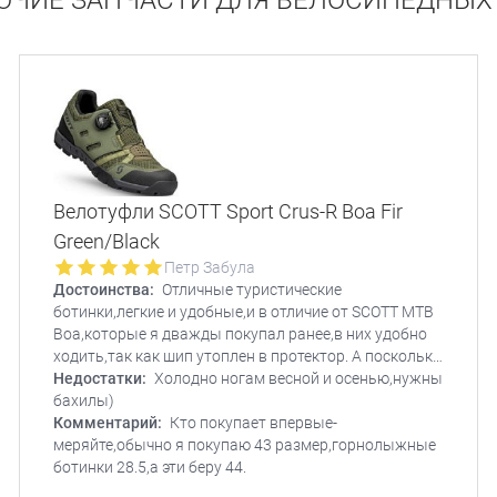
РОЧИЕ ЗАПЧАСТИ ДЛЯ ВЕЛОСИПЕДНЫХ
Велотуфли SCOTT Sport Crus-R Boa Fir
Green/Black
Петр Забула
Достоинства:
Отличные туристические
ботинки,легкие и удобные,и в отличие от SCOTT MTB
Boa,которые я дважды покупал ранее,в них удобно
ходить,так как шип утоплен в протектор. А поскольку
я использую велик не только в спортивных,но и в
Недостатки:
Холодно ногам весной и осенью,нужны
туристических целях(езжу по стране на своем бусе с
бахилы)
великом),то и завел себе пару SCOTT’ов)
Комментарий:
Кто покупает впервые-
меряйте,обычно я покупаю 43 размер,горнолыжные
ботинки 28.5,а эти беру 44.