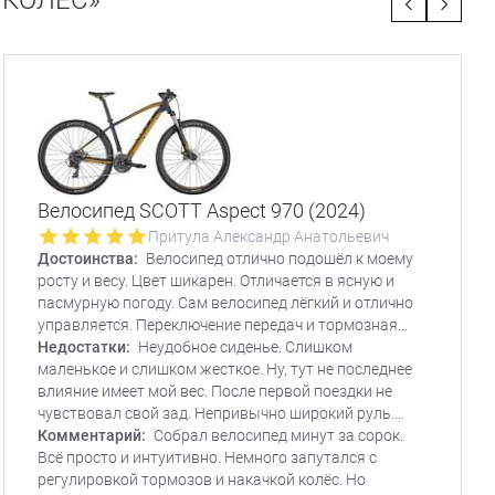
 КОЛЕС»
Велосипед SCOTT Aspect 970 (2024)
Притула Александр Анатольевич
Достоинства:
Велосипед отлично подошёл к моему
росту и весу. Цвет шикарен. Отличается в ясную и
пасмурную погоду. Сам велосипед лёгкий и отлично
управляется. Переключение передач и тормозная
система отлично работают "из коробки". Мягкие
Недостатки:
Неудобное сиденье. Слишком
удобные ручки на руле. Манетки - полный восторг.
маленькое и слишком жесткое. Ну, тут не последнее
влияние имеет мой вес. После первой поездки не
чувствовал свой зад. Непривычно широкий руль.
Пытался привыкнуть - не получилось. К счастью, всё
Комментарий:
Собрал велосипед минут за сорок.
решается болгаркой))
Всё просто и интуитивно. Немного запутался с
регулировкой тормозов и накачкой колёс. Но