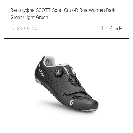
Велотуфли SCOTT Sport Crus-R Boa Women Dark
Green/Light Green
12 719
₽
15 899
₽
20%