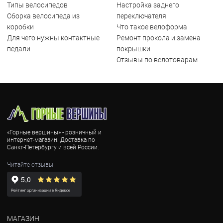
Типы велосипедов
Настройка заднего
Сборка велосипеда из
переключателя
коробки
Что такое велоформа
Для чего нужны контактные
Ремонт прокола и замена
педали
покрышки
Отзывы по велотоварам
«Горные вершины» - розничный и
интернет-магазин. Доставка по
Санкт-Петербургу и всей России.
Читайте отзывы
МАГАЗИН