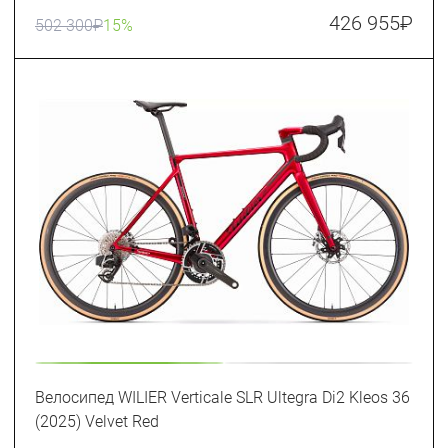
426 955
₽
502 300
₽
15%
Велосипед WILIER Verticale SLR Ultegra Di2 Kleos 36
(2025) Velvet Red