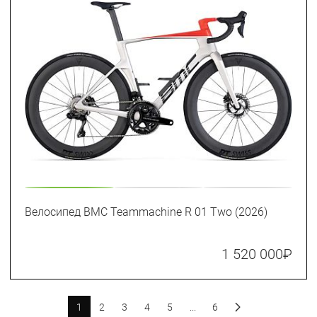
Велосипед BMC Teammachine R 01 Two (2026)
1 520 000
₽
1
2
3
4
5
...
6