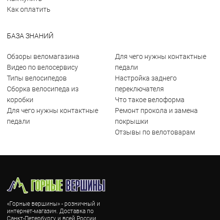
Как оплатить
БАЗА ЗНАНИЙ
Обзоры веломагазина
Для чего нужны контактные
Видео по велосервису
педали
Типы велосипедов
Настройка заднего
Сборка велосипеда из
переключателя
коробки
Что такое велоформа
Для чего нужны контактные
Ремонт прокола и замена
педали
покрышки
Отзывы по велотоварам
«Горные вершины» - розничный и
интернет-магазин. Доставка по
Санкт-Петербургу и всей России.