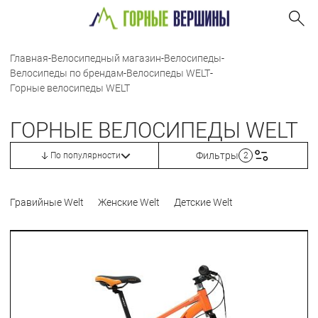
Главная
-
Велосипедный магазин
-
Велосипеды
-
Велосипеды по брендам
-
Велосипеды WELT
-
Горные велосипеды WELT
ГОРНЫЕ ВЕЛОСИПЕДЫ WELT
Фильтры
По популярности
2
Гравийные Welt
Женские Welt
Детские Welt