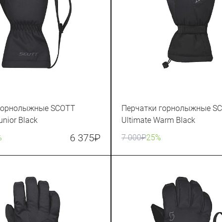
горнолыжные SCOTT
Перчатки горнолыжные S
unior Black
Ultimate Warm Black
6 375
₽
%
7 000
₽
25%