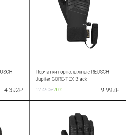
EUSCH
Перчатки горнолыжные REUSCH
Jupiter GORE-TEX Black
4 392
₽
9 992
₽
12 490
₽
20%