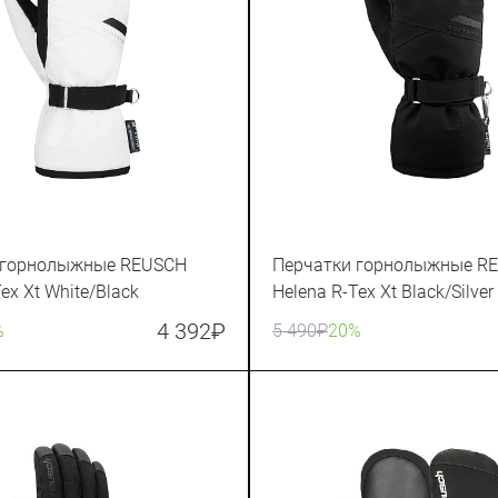
 горнолыжные REUSCH
Перчатки горнолыжные R
ex Xt White/Black
Helena R-Tex Xt Black/Silver
4 392
₽
%
5 490
₽
20%