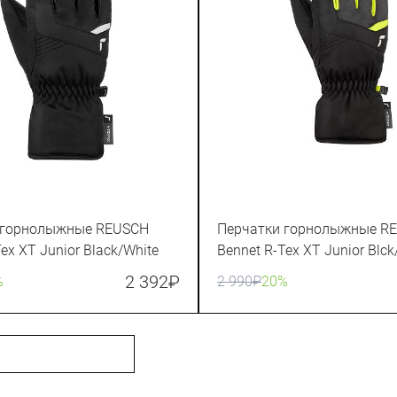
 горнолыжные REUSCH
Перчатки горнолыжные R
ex XT Junior Black/White
Bennet R-Tex XT Junior Blck
Mel/Safety Yellow
2 392
₽
%
2 990
₽
20%