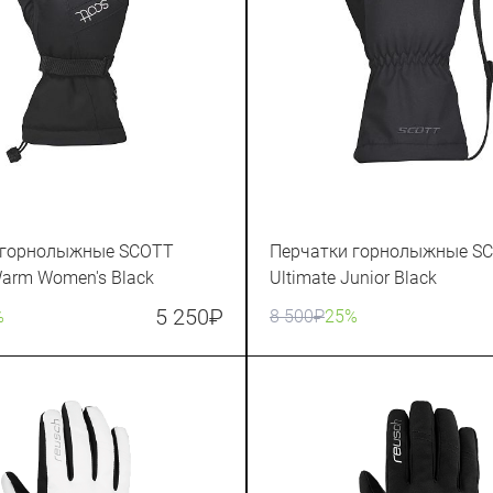
 горнолыжные SCOTT
Перчатки горнолыжные S
Warm Women's Black
Ultimate Junior Black
5 250
₽
%
8 500
₽
25%