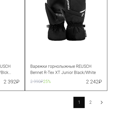
EUSCH
Варежки горнолыжные REUSCH
/Blck
Bennet R-Tex XT Junior Black/White
2 392
₽
2 242
₽
2 990
₽
25%
1
2