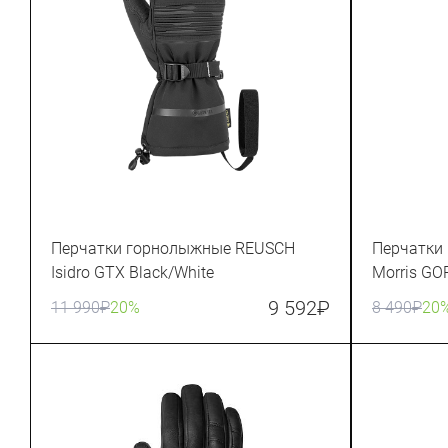
Перчатки горнолыжные REUSCH
Перчатки
Isidro GTX Black/White
Morris GO
9 592
₽
11 990
₽
20%
8 490
₽
20