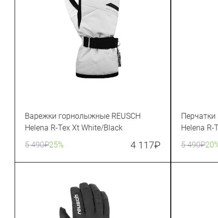
Варежки горнолыжные REUSCH
Перчатки
Helena R-Tex Xt White/Black
Helena R-T
4 117
₽
5 490
₽
25%
5 490
₽
20