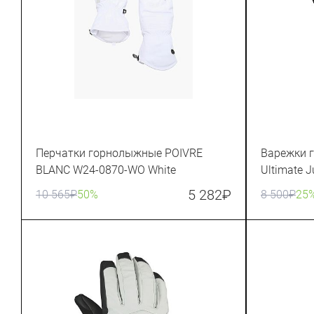
Перчатки горнолыжные POIVRE
Варежки 
BLANC W24-0870-WO White
Ultimate J
5 282
₽
10 565
₽
50%
8 500
₽
25