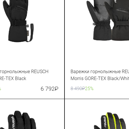
 горнолыжные REUSCH
Варежки горнолыжные RE
RE-TEX Black
Morris GORE-TEX Black/Whi
6 792
₽
%
8 490
₽
25%