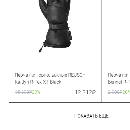
Перчатки горнолыжные REUSCH
Перчатки
Kaitlyn R-Tex XT Black
Bennet R-T
12 312
₽
15 390
₽
20%
2 990
₽
20
ПОКАЗАТЬ ЕЩЕ