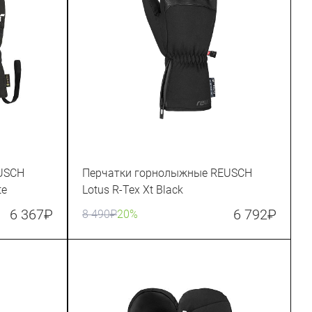
USCH
Перчатки горнолыжные REUSCH
te
Lotus R-Tex Xt Black
6 367
₽
6 792
₽
8 490
₽
20%