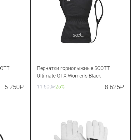
COTT
Перчатки горнолыжные SCOTT
Ultimate GTX Women's Black
5 250
₽
8 625
₽
11 500
₽
25%