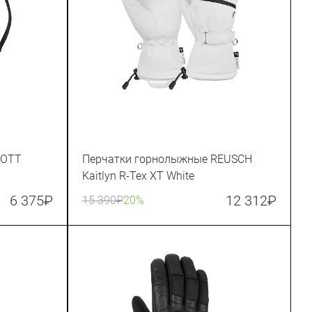
COTT
Перчатки горнолыжные REUSCH
Kaitlyn R-Tex XT White
6 375
₽
12 312
₽
15 390
₽
20%