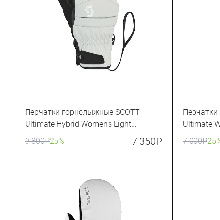
Перчатки горнолыжные SCOTT
Перчатки
Ultimate Hybrid Women's Light
Ultimate 
Grey/Black
7 350
₽
9 800
₽
25%
7 000
₽
25