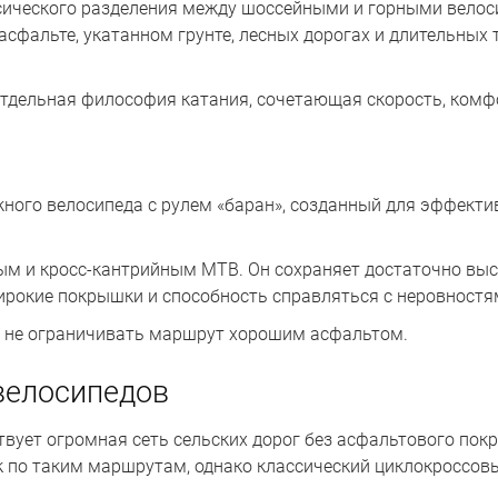
ссического разделения между шоссейными и горными велос
асфальте, укатанном грунте, лесных дорогах и длительных
 отдельная философия катания, сочетающая скорость, комф
ожного велосипеда с рулем «баран», созданный для эффекти
ым и кросс-кантрийным MTB. Он сохраняет достаточно вы
ирокие покрышки и способность справляться с неровностя
ь не ограничивать маршрут хорошим асфальтом.
велосипедов
твует огромная сеть сельских дорог без асфальтового по
к по таким маршрутам, однако классический циклокроссо