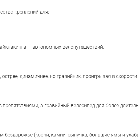
ство креплений для:
байкпакинга — автономных велопутешествий.
острее, динамичнее, но гравийник, проигрывая в скорости
 с препятствиями, а гравийный велосипед для более длител
бездорожье (корни, камни, сыпучка, большие ямы и ухабы)