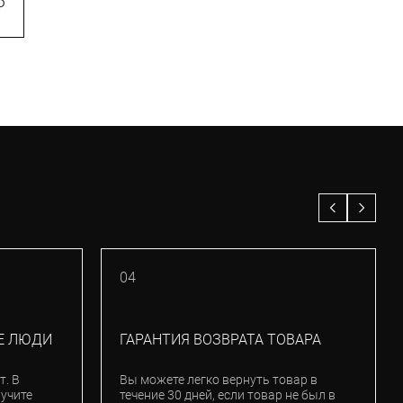
₽
2 390
₽
04
Е ЛЮДИ
ГАРАНТИЯ ВОЗВРАТА ТОВАРА
т. В
Вы можете легко вернуть товар в
лучите
течение 30 дней, если товар не был в