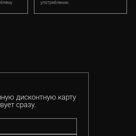
облему
употреблении.
нную дисконтную карту
вует сразу.