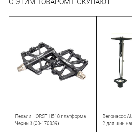
С ЭТИМ ТОВАРОМ ПОКУПАЮТ
Педали HORST H518 платформа
Велонасос AU
Чёрный (00-170839)
2 для шин на
(160 psi)