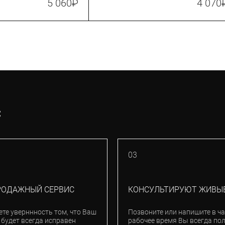
5 060
₽
4 070
С
03
РОДАЖНЫЙ СЕРВИС
КОНСУЛЬТИРУЮТ ЖИВЫ
ете уверннность том, что Ваш
Позвоните или напишите в ча
 будет всегда исправен
рабочее время Вы всегда по