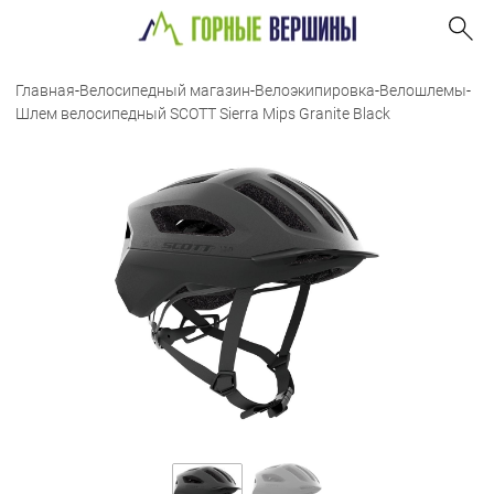
Главная
-
Велосипедный магазин
-
Велоэкипировка
-
Велошлемы
-
Шлем велосипедный SCOTT Sierra Mips Granite Black