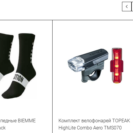
ипедные BIEMME
Комплект велофонарей TOPEAK
ack
HighLite Combo Aero TMS070