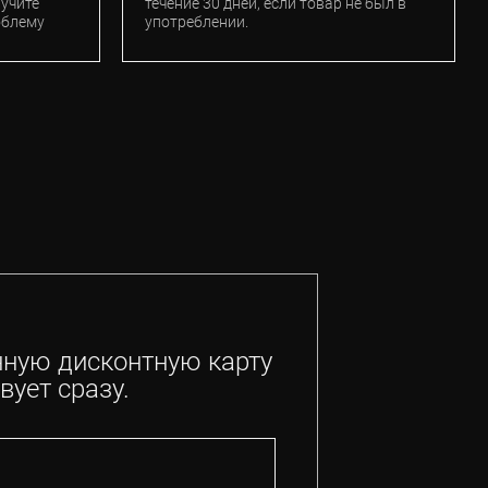
лучите
течение 30 дней, если товар не был в
облему
употреблении.
нную дисконтную карту
вует сразу.