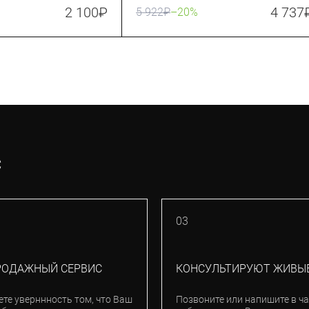
2 100
₽
4 737
5 922
₽
–20%
С
03
РОДАЖНЫЙ СЕРВИС
КОНСУЛЬТИРУЮТ ЖИВЫ
ете уверннность том, что Ваш
Позвоните или напишите в ча