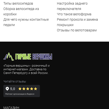
Типы велосипедов
Настройка заднего
Сборка велосипеда из
переключателя
коробки
Что такое велоформа
Для чего нужны контактные
Ремонт прокола и замена
педали
покрышки
Отзывы по велотоварам
«Горные вершины» - розничный и
интернет-магазин. Доставка по
Санкт-Петербургу и всей России.
Читайте отзывы
МАГАЗИН