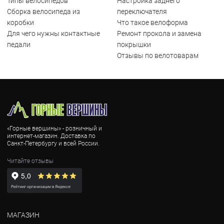
Типы велосипедов
Настройка заднего
Сборка велосипеда из
переключателя
коробки
Что такое велоформа
Для чего нужны контактные
Ремонт прокола и замена
педали
покрышки
Отзывы по велотоварам
«Горные вершины» - розничный и
интернет-магазин. Доставка по
Санкт-Петербургу и всей России.
Читайте отзывы
МАГАЗИН