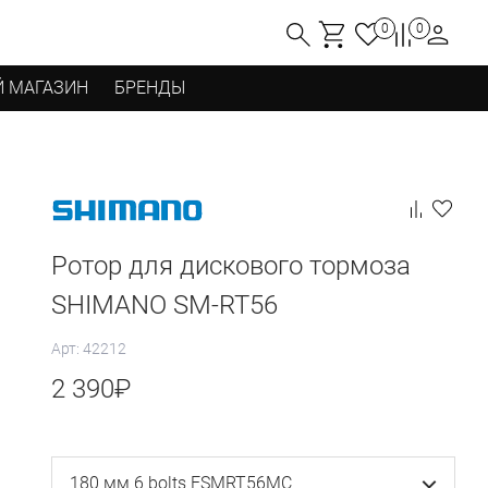
0
0
 МАГАЗИН
БРЕНДЫ
Ротор для дискового тормоза
SHIMANO SM-RT56
Арт: 42212
2 390
₽
180 мм 6 bolts ESMRT56MC