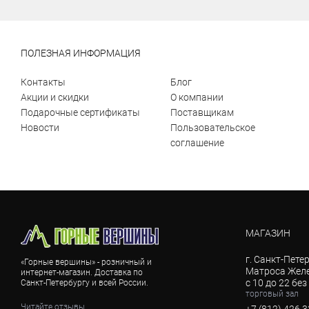
ПОЛЕЗНАЯ ИНФОРМАЦИЯ
Контакты
Блог
Акции и скидки
О компании
Подарочные сертификаты
Поставщикам
Новости
Пользовательское
соглашение
МАГАЗИН
г. Санкт-Петер
«Горные вершины» - розничный и
Матроса Желе
интернет-магазин. Доставка по
с 10 до 22 бе
Санкт-Петербургу и всей России.
торговый зал
Читайте отзывы