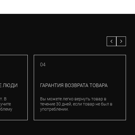
04
Е ЛЮДИ
ГАРАНТИЯ ВОЗВРАТА ТОВАРА
т. В
Вы можете легко вернуть товар в
лучите
течение 30 дней, если товар не был в
облему
употреблении.