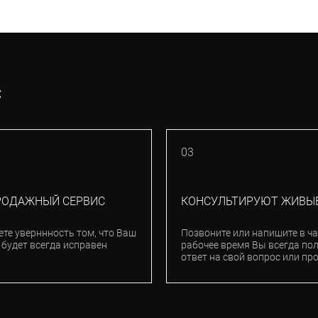
С
03
РОДАЖНЫЙ СЕРВИС
КОНСУЛЬТИРУЮТ ЖИВЫ
ете уверннность том, что Ваш
Позвоните или напишите в ча
 будет всегда исправен
рабочее время Вы всегда по
ответ на свой вопрос или пр