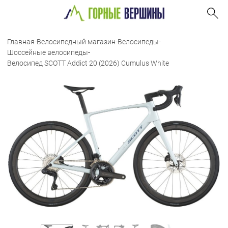
Главная
-
Велосипедный магазин
-
Велосипеды
-
Шоссейные велосипеды
-
Велосипед SCOTT Addict 20 (2026) Cumulus White