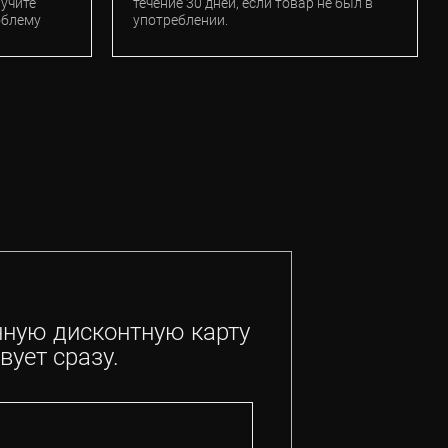
лучите
течение 30 дней, если товар не был в
облему
употреблении.
нную дисконтную карту
вует сразу.