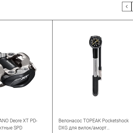
ANO Deore XT PD-
Велонасос TOPEAK Pocketshock
ктные SPD
DXG для вилок/аморт