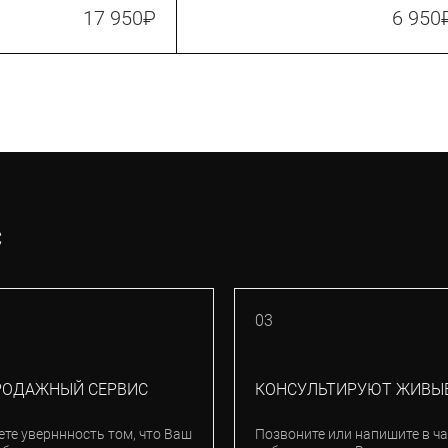
портативный, 24.8 атм. (360 psi)
17 950
₽
6 950
(TPSDXG-1)
С
03
РОДАЖНЫЙ СЕРВИС
КОНСУЛЬТИРУЮТ ЖИВЫ
ете уверннность том, что Ваш
Позвоните или напишите в ча