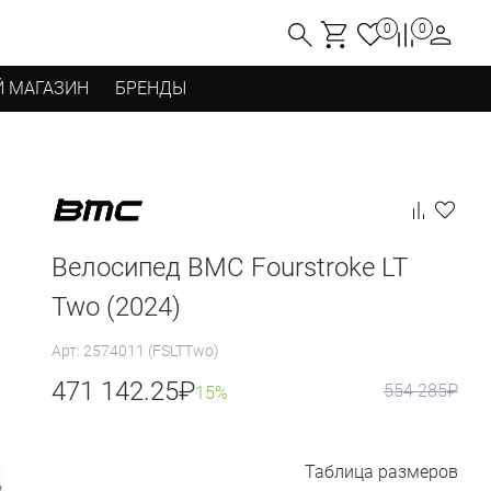
0
0
 МАГАЗИН
БРЕНДЫ
Велосипед BMC Fourstroke LT
Two (2024)
Арт: 2574011 (FSLTTwo)
471 142.25
₽
554 285
₽
15%
Таблица размеров