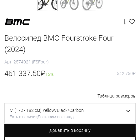
Велосипед BMC Fourstroke Four
(2024)
Арт: 2574021 (FSFour)
461 337.50
₽
542 750
₽
15%
Таблица размеров
M (172 - 182 см) Yellow/Black/Carbon
Есть в наличии
Доставим со склада
Добавить в корзину