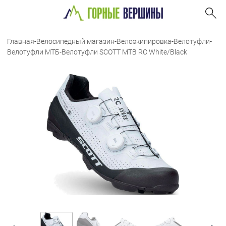
Главная
-
Велосипедный магазин
-
Велоэкипировка
-
Велотуфли
-
Велотуфли МТБ
-
Велотуфли SCOTT MTB RC White/Black