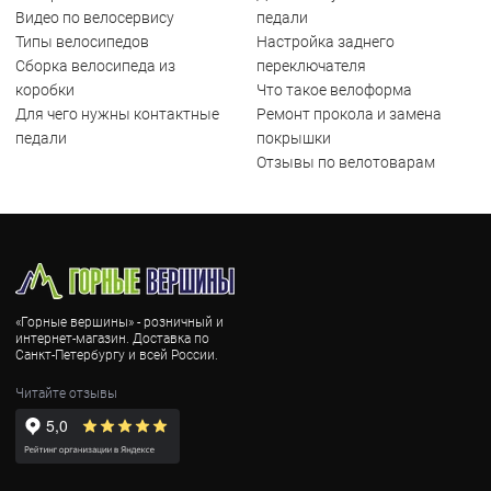
Видео по велосервису
педали
Типы велосипедов
Настройка заднего
Сборка велосипеда из
переключателя
коробки
Что такое велоформа
Для чего нужны контактные
Ремонт прокола и замена
педали
покрышки
Отзывы по велотоварам
«Горные вершины» - розничный и
интернет-магазин. Доставка по
Санкт-Петербургу и всей России.
Читайте отзывы