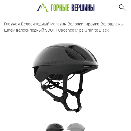
Главная
-
Велосипедный магазин
-
Велоэкипировка
-
Велошлемы
-
Шлем велосипедный SCOTT Cadence Mips Granite Black