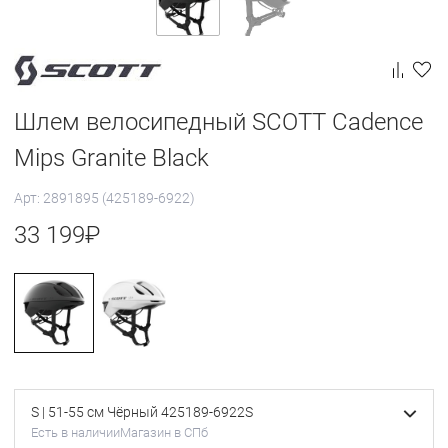
Шлем велосипедный SCOTT Cadence
Mips Granite Black
Арт: 2891895 (425189-6922)
33 199
₽
S | 51-55 см Чёрный 425189-6922S
Есть в наличии
Магазин в СПб