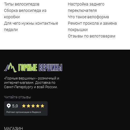
Типы велосипедов
Настройка заднего
Сборка велосипеда из
переключателя
коробки
Что такое велоформа
Для чего нужны контактные
Ремонт прокола и замена
педали
покрышки
Отзывы по велотоварам
«Горные вершины» - розничный и
интернет-магазин. Доставка по
Санкт-Петербургу и всей России.
Читайте отзывы
МАГАЗИН