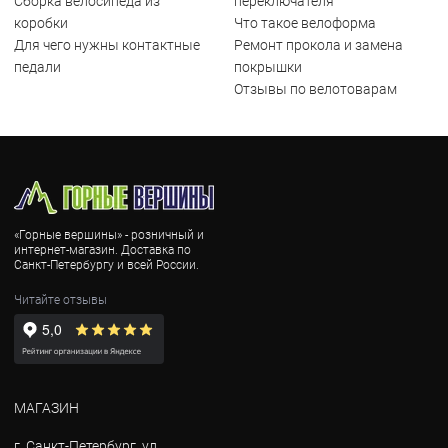
Сборка велосипеда из
переключателя
коробки
Что такое велоформа
Для чего нужны контактные
Ремонт прокола и замена
педали
покрышки
Отзывы по велотоварам
«Горные вершины» - розничный и
интернет-магазин. Доставка по
Санкт-Петербургу и всей России.
Читайте отзывы
МАГАЗИН
г. Санкт-Петербург, ул.