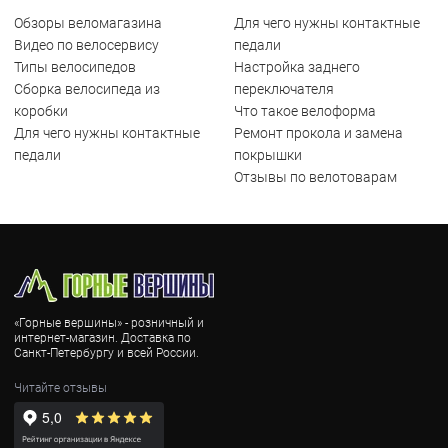
Обзоры веломагазина
Для чего нужны контактные
Видео по велосервису
педали
Типы велосипедов
Настройка заднего
Сборка велосипеда из
переключателя
коробки
Что такое велоформа
Для чего нужны контактные
Ремонт прокола и замена
педали
покрышки
Отзывы по велотоварам
«Горные вершины» - розничный и
интернет-магазин. Доставка по
Санкт-Петербургу и всей России.
Читайте отзывы