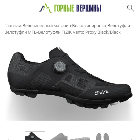
Главная
-
Велосипедный магазин
-
Велоэкипировка
-
Велотуфли
-
Велотуфли МТБ
-
Велотуфли FIZIK Vento Proxy Black/Black