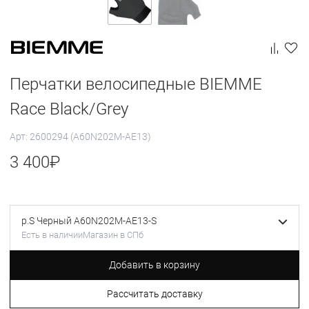
Перчатки велосипедные BIEMME
Race Black/Grey
Арт: 2600294 (A60N202M-AE13)
3 400
₽
р.S Черный A60N202M-AE13-S
Есть в наличии
Магазин в СПб
Добавить в корзину
Рассчитать доставку