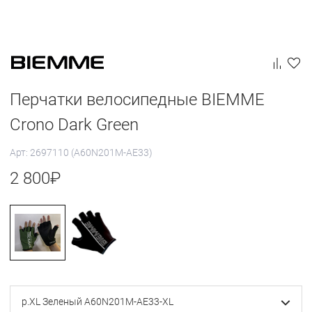
Перчатки велосипедные BIEMME
Crono Dark Green
Арт: 2697110 (A60N201M-AE33)
2 800
₽
р.XL Зеленый A60N201M-AE33-XL