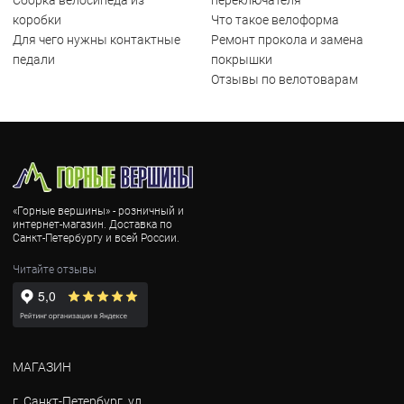
Сборка велосипеда из
переключателя
коробки
Что такое велоформа
Для чего нужны контактные
Ремонт прокола и замена
педали
покрышки
Отзывы по велотоварам
«Горные вершины» - розничный и
интернет-магазин. Доставка по
Санкт-Петербургу и всей России.
Читайте отзывы
МАГАЗИН
г. Санкт-Петербург, ул.