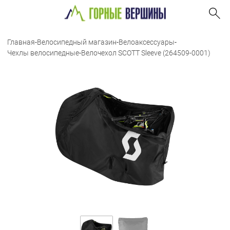
Главная
-
Велосипедный магазин
-
Велоаксессуары
-
Чехлы велосипедные
-
Велочехол SCOTT Sleeve (264509-0001)