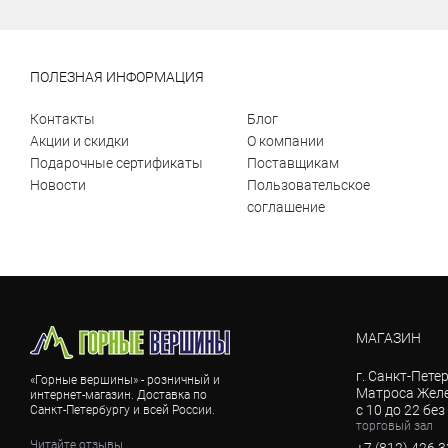
ПОЛЕЗНАЯ ИНФОРМАЦИЯ
Контакты
Блог
Акции и скидки
О компании
Подарочные сертификаты
Поставщикам
Новости
Пользовательское
соглашение
МАГАЗИН
г. Санкт-Петер
«Горные вершины» - розничный и
Матроса Желе
интернет-магазин. Доставка по
с 10 до 22 бе
Санкт-Петербургу и всей России.
торговый зал
Читайте отзывы