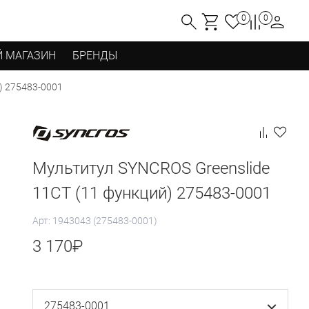
0
0
 МАГАЗИН
БРЕНДЫ
) 275483-0001
Мультитул SYNCROS Greenslide
11CT (11 функций) 275483-0001
Арт: 1943043 (275483-0001)
3 170
₽
275483-0001