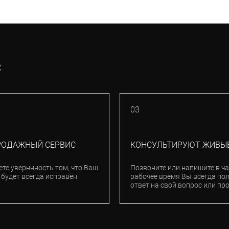
С
03
РОДАЖНЫЙ СЕРВИС
КОНСУЛЬТИРУЮТ ЖИВЫ
ете уверннность том, что Ваш
Позвоните или напишите в ча
 будет всегда исправен
рабочее время Вы всегда по
ответ на свой вопрос или пр