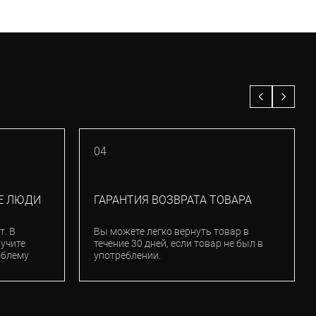
04
Е ЛЮДИ
ГАРАНТИЯ ВОЗВРАТА ТОВАРА
т. В
Вы можете легко вернуть товар в
лучите
течение 30 дней, если товар не был в
облему
употреблении.