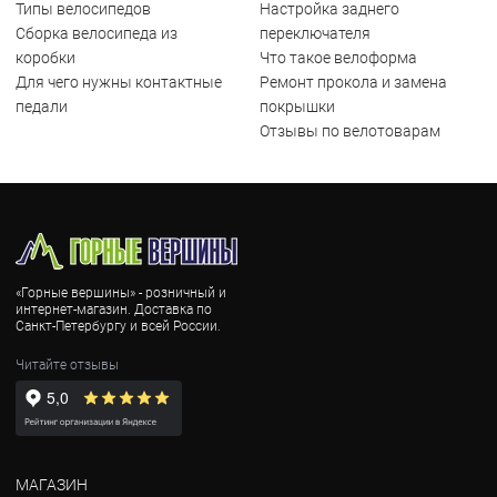
Типы велосипедов
Настройка заднего
Сборка велосипеда из
переключателя
коробки
Что такое велоформа
Для чего нужны контактные
Ремонт прокола и замена
педали
покрышки
Отзывы по велотоварам
«Горные вершины» - розничный и
интернет-магазин. Доставка по
Санкт-Петербургу и всей России.
Читайте отзывы
МАГАЗИН