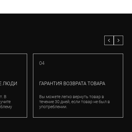
04
Е ЛЮДИ
ГАРАНТИЯ ВОЗВРАТА ТОВАРА
т. В
Вы можете легко вернуть товар в
лучите
течение 30 дней, если товар не был в
облему
употреблении.