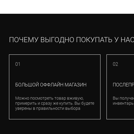
ПОЧЕМУ ВЫГОДНО ПОКУПАТЬ У НА
01
02
БОЛЬШОЙ ОФФЛАЙН МАГАЗИН
ПОСЛЕП
Можно посмотреть товар вживую,
Вы получа
примерить и сразу же купить. Вы будете
инвентарь
уверены в правильности выбора