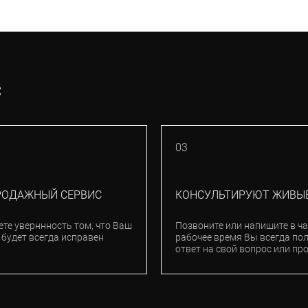
С
03
РОДАЖНЫЙ СЕРВИС
КОНСУЛЬТИРУЮТ ЖИВЫ
ете уверннность том, что Ваш
Позвоните или напишите в ча
 будет всегда исправен
рабочее время Вы всегда по
ответ на свой вопрос или пр