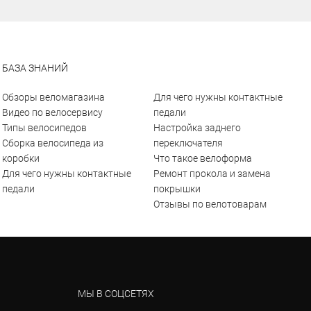
БАЗА ЗНАНИЙ
Обзоры веломагазина
Для чего нужны контактные
Видео по велосервису
педали
Типы велосипедов
Настройка заднего
Сборка велосипеда из
переключателя
коробки
Что такое велоформа
Для чего нужны контактные
Ремонт прокола и замена
педали
покрышки
Отзывы по велотоварам
МЫ В СОЦСЕТЯХ