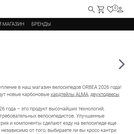
0
 МАГАЗИН
БРЕНДЫ
пление в наш магазин велосипедов ORBEA 2026 года!
ждут новые карбоновые
хардтейлы ALMA
,
двухподвесы
6 года – это продукт высочайших технологий,
требовательных велосипедистов. Улучшенные
трия и компоненты сделают езду на велосипеде еще
 независимо от того, выбираете ли вы кросс-кантри