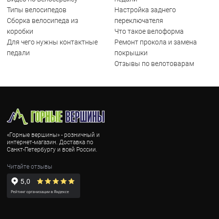
Типы велосипедов
Настройка заднего
Сборка велосипеда из
переключателя
коробки
Что такое велоформа
Для чего нужны контактные
Ремонт прокола и замена
педали
покрышки
Отзывы по велотоварам
«Горные вершины» - розничный и
интернет-магазин. Доставка по
Санкт-Петербургу и всей России.
Читайте отзывы