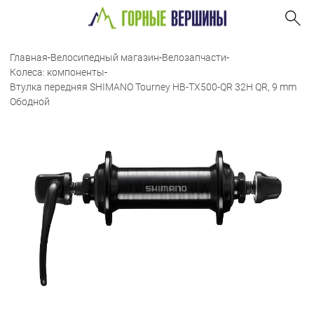
Главная
-
Велосипедный магазин
-
Велозапчасти
-
Колеса: компоненты
-
Втулка передняя SHIMANO Tourney HB-TX500-QR 32H QR, 9 mm
Ободной