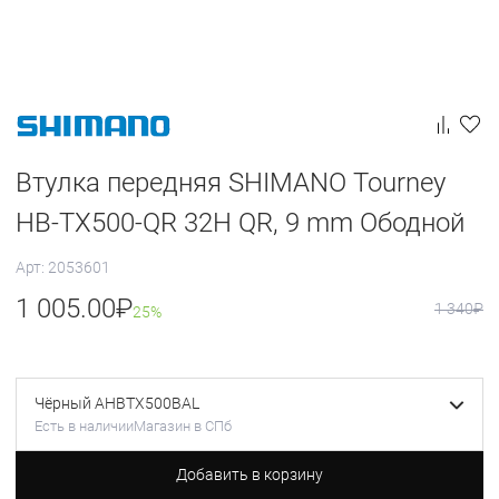
Втулка передняя SHIMANO Tourney
HB-TX500-QR 32H QR, 9 mm Ободной
Арт: 2053601
1 005.00
₽
1 340
₽
25%
Чёрный AHBTX500BAL
Есть в наличии
Магазин в СПб
Добавить в корзину