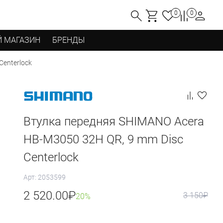
0
0
 МАГАЗИН
БРЕНДЫ
Centerlock
Втулка передняя SHIMANO Acera
HB-M3050 32H QR, 9 mm Disс
Centerlock
Арт: 2053599
2 520.00
₽
3 150
₽
20%