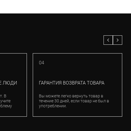
04
Е ЛЮДИ
ГАРАНТИЯ ВОЗВРАТА ТОВАРА
т. В
Вы можете легко вернуть товар в
лучите
течение 30 дней, если товар не был в
облему
употреблении.