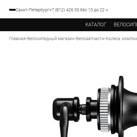
Санкт-Петербург
+7 (812) 426 33 66
с 10 до 22 ч
КАТАЛОГ
ВЕЛОСИП
-
-
-
Главная
Велосипедный магазин
Велозапчасти
Колеса: компо