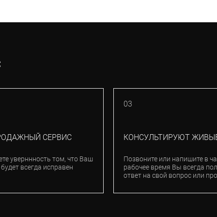
С
03
РОДАЖНЫЙ СЕРВИС
КОНСУЛЬТИРУЮТ ЖИВЫ
ете уверннность том, что Ваш
Позвоните или напишите в ча
 будет всегда исправен
рабочее время Вы всегда по
ответ на свой вопрос или пр