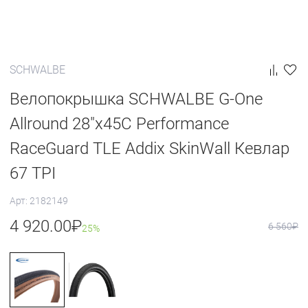
SCHWALBE
Велопокрышка SCHWALBE G-One
Allround 28"x45C Performance
RaceGuard TLE Addix SkinWall Кевлар
67 TPI
Арт: 2182149
4 920.00
₽
6 560
₽
25%