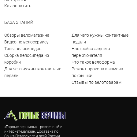
Как оплатить
БАЗА ЗНАНИЙ
Обзоры веломагазина
Для чего нужны контактные
Видео по велосервису
педали
Типы велосипедов
Настройка заднего
Сборка велосипеда из
переключателя
коробки
Что такое велоформа
Для чего нужны контактные
Ремонт прокола и замена
педали
покрышки
Отзывы по велотоварам
«Горные вершины» - розничный и
интернет-магазин. Доставка по
Санкт-Петербургу и всей России.