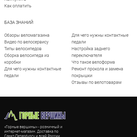
Как оплатить
БАЗА ЗНАНИЙ
Обзоры веломагазина
Для чего нужны контактные
Видео по велосервису
педали
Типы велосипедов
Настройка заднего
Сборка велосипеда из
переключателя
коробки
Что такое велоформа
Для чего нужны контактные
Ремонт прокола и замена
педали
покрышки
Отзывы по велотоварам
«Горные вершины» - розничный и
интернет-магазин. Доставка по
Санкт-Петербургу и всей России.