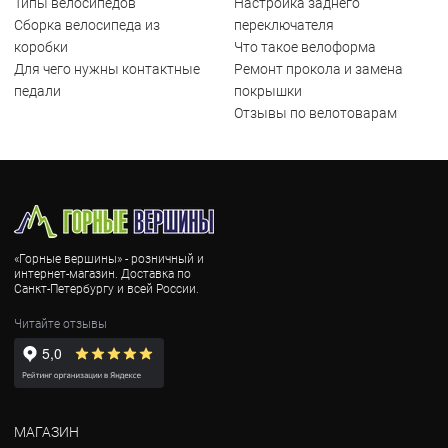
Типы велосипедов
Настройка заднего
Сборка велосипеда из
переключателя
коробки
Что такое велоформа
Для чего нужны контактные
Ремонт прокола и замена
педали
покрышки
Отзывы по велотоварам
«Горные вершины» - розничный и
интернет-магазин. Доставка по
Санкт-Петербургу и всей России.
Читайте отзывы
МАГАЗИН