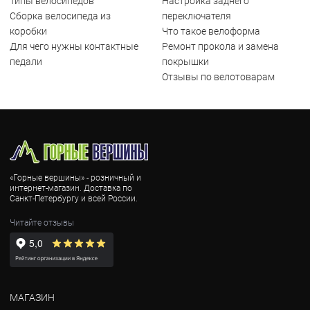
Типы велосипедов
Настройка заднего
Сборка велосипеда из
переключателя
коробки
Что такое велоформа
Для чего нужны контактные
Ремонт прокола и замена
педали
покрышки
Отзывы по велотоварам
«Горные вершины» - розничный и
интернет-магазин. Доставка по
Санкт-Петербургу и всей России.
Читайте отзывы
МАГАЗИН