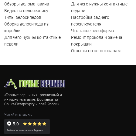
Обзоры веломагазина
Для чего нужны контактные
Видео по велосервису
педали
Типы велосипедов
Настройка заднего
Сборка велосипеда из
переключателя
коробки
Что такое велоформа
Для чего нужны контактные
Ремонт прокола и замена
педали
покрышки
Отзывы по велотоварам
«Горные вершины» - розничный и
интернет-магазин. Доставка по
Санкт-Петербургу и всей России.
Читайте отзывы