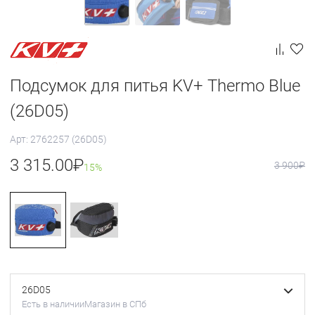
Подсумок для питья KV+ Thermo Blue
(26D05)
Арт: 2762257 (26D05)
3 315.00
₽
3 900
₽
15%
26D05
Есть в наличии
Магазин в СПб