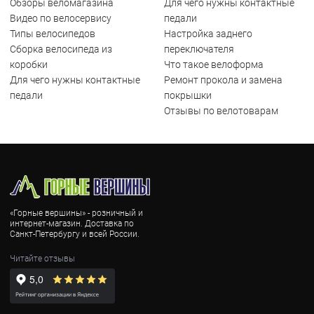
Обзоры веломагазина
Для чего нужны контактные
Видео по велосервису
педали
Типы велосипедов
Настройка заднего
Сборка велосипеда из
переключателя
коробки
Что такое велоформа
Для чего нужны контактные
Ремонт прокола и замена
педали
покрышки
Отзывы по велотоварам
«Горные вершины» - розничный и
интернет-магазин. Доставка по
Санкт-Петербургу и всей России.
Читайте отзывы