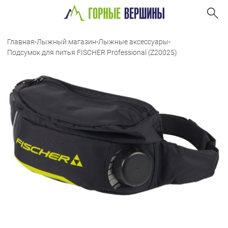
Главная
-
Лыжный магазин
-
Лыжные аксессуары
-
Подсумок для питья FISCHER Professional (Z20025)