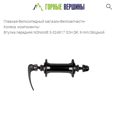
Главная
-
Велосипедный магазин
-
Велозапчасти
-
Колеса: компоненты
-
Втулка передняя NONAME 5-324917 32H QR, 9 mm Ободной