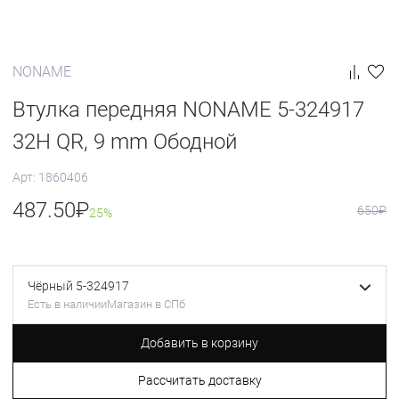
NONAME
Втулка передняя NONAME 5-324917
32H QR, 9 mm Ободной
Арт: 1860406
487.50
₽
650
₽
25%
Чёрный 5-324917
Есть в наличии
Магазин в СПб
Добавить в корзину
Рассчитать доставку